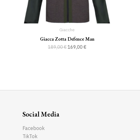
Giacche
Giacca Zotta Defence Man
189,00
€
169,00
€
Social Media
Facebook
TikTok