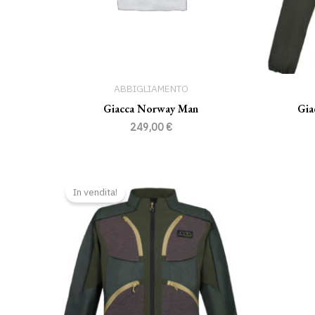
ABBIGLIAMENTO
Giacca Norway Man
Gia
249,00
€
Il
Il
prezzo
prezzo
In vendita!
originale
attuale
era:
è:
189,00 €.
169,00 €.