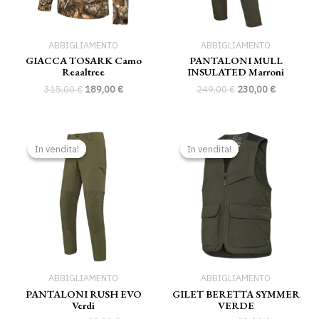
ABBIGLIAMENTO
ABBIGLIAMENTO
GIACCA TOSARK Camo
PANTALONI MULL
Reaaltree
INSULATED Marroni
315,00
€
189,00
€
249,00
€
230,00
€
Il
Il
Il
Il
prezzo
prezzo
prezzo
prezzo
In vendita!
In vendita!
In vendita!
In vendita!
originale
attuale
originale
attuale
era:
è:
era:
è:
109,00 €.
99,00 €.
99,00 €.
90,00 €.
ABBIGLIAMENTO
ABBIGLIAMENTO
PANTALONI RUSH EVO
GILET BERETTA SYMMER
Verdi
VERDE