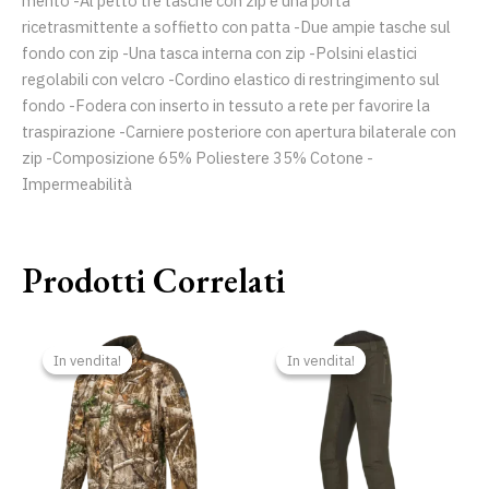
mento -Al petto tre tasche con zip e una porta
ricetrasmittente a soffietto con patta -Due ampie tasche sul
fondo con zip -Una tasca interna con zip -Polsini elastici
regolabili con velcro -Cordino elastico di restringimento sul
fondo -Fodera con inserto in tessuto a rete per favorire la
traspirazione -Carniere posteriore con apertura bilaterale con
zip -Composizione 65% Poliestere 35% Cotone -
Impermeabilità
Prodotti Correlati
Il
Il
Il
Il
prezzo
prezzo
prezzo
prezzo
In vendita!
In vendita!
In vendita!
In vendita!
originale
attuale
originale
attuale
era:
è:
era:
è:
315,00 €.
189,00 €.
249,00 €.
230,00 €.