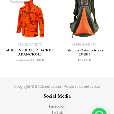
originale
attuale
era:
è:
339,00 €.
330,00 €.
ABBIGLIAMENTO
ABBIGLIAMENTO
MULL INSULATED JACKET
Trisacca /zaino Riserva
ARANCIONE
RV1835
339,00
€
330,00
€
139,00
€
Copyright © 2026 nefcaccia | Powered by nefcaccia
Social Media
Facebook
TikTok