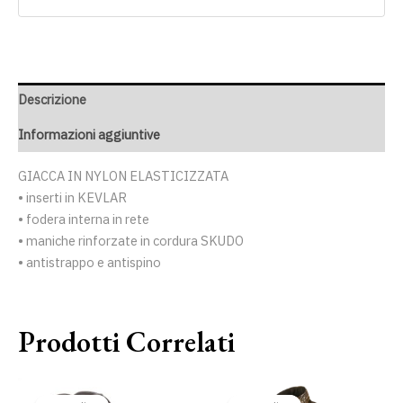
Descrizione
Informazioni aggiuntive
GIACCA IN NYLON ELASTICIZZATA
• inserti in KEVLAR
• fodera interna in rete
• maniche rinforzate in cordura SKUDO
• antistrappo e antispino
Prodotti Correlati
Il
Il
Il
Il
prezzo
prezzo
prezzo
prezzo