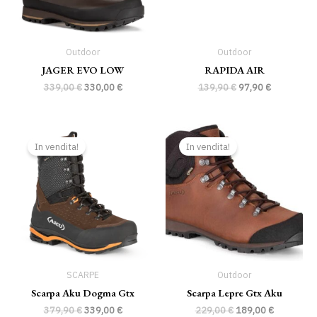
Outdoor
Outdoor
JAGER EVO LOW
RAPIDA AIR
339,00
€
330,00
€
139,90
€
97,90
€
Il
Il
Il
Il
prezzo
prezzo
prezzo
prezzo
In vendita!
In vendita!
originale
attuale
originale
attuale
era:
è:
era:
è:
379,90 €.
339,00 €.
229,00 €.
189,00 €.
SCARPE
Outdoor
Scarpa Aku Dogma Gtx
Scarpa Lepre Gtx Aku
379,90
€
339,00
€
229,00
€
189,00
€