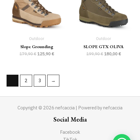
Outdoor
Outdoor
Slope Grounding
SLOPE GTX OLIVA
179,90
€
125,90
€
199,90
€
180,00
€
1
2
3
→
Copyright © 2026 nefcaccia | Powered by nefcaccia
Social Media
Facebook
TikTok