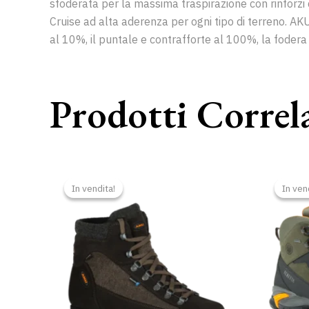
sfoderata per la massima traspirazione con rinforzi 
Cruise ad alta aderenza per ogni tipo di terreno. AKU
al 10%, il puntale e contrafforte al 100%, la foder
Prodotti Correl
Il
Il
prezzo
prezzo
In vendita!
In vendita!
In ven
In ven
originale
attuale
era:
è:
209,00 €.
188,00 €.