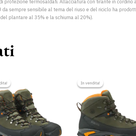
di protezione termosaldati. Allacciatura con tirante in cordino
 da sempre sensibile al tema del riuso e del riciclo ha prodotto 
a del plantare al 35% e la schiuma al 20%).
ati
Il
Il
Il
Il
prezzo
prezzo
prezzo
p
dita!
dita!
In vendita!
In vendita!
originale
attuale
originale
a
era:
è:
era:
è:
169,00 €.
160,00 €.
169,00 €.
1