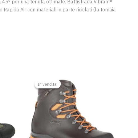
 a 45° per una tenuta ottimale. Battistrada Vibram®
Rapida Air con materiali in parte riciclati (la tomaia
Il
Il
rezzo
prezzo
prezzo
In vendita!
In vendita!
ttuale
originale
attuale
era:
è:
59,00 €.
319,90 €.
209,00 €.