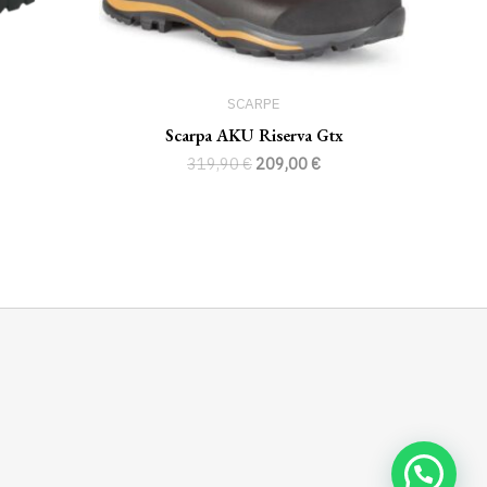
SCARPE
Scarpa AKU Riserva Gtx
319,90
€
209,00
€