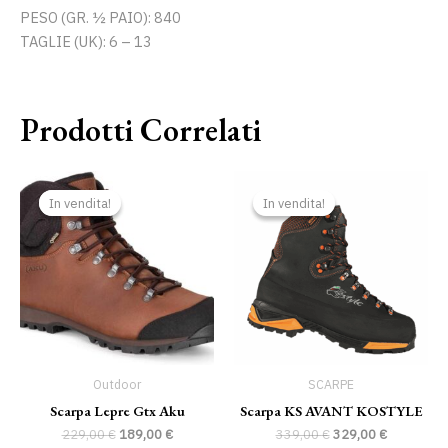
PESO (GR. ½ PAIO): 840
TAGLIE (UK): 6 – 13
Prodotti Correlati
Il
Il
Il
Il
prezzo
prezzo
prezzo
prezzo
In vendita!
In vendita!
In vendita!
In vendita!
originale
attuale
originale
attuale
era:
è:
era:
è:
229,00 €.
189,00 €.
339,00 €.
329,00 €.
Outdoor
SCARPE
Scarpa Lepre Gtx Aku
Scarpa KS AVANT KOSTYLE
229,00
€
189,00
€
339,00
€
329,00
€