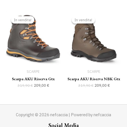
Il
Il
Il
Il
prezzo
prezzo
prezzo
prezzo
In vendita!
In vendita!
In vendita!
In vendita!
originale
attuale
originale
attuale
era:
è:
era:
è:
319,90 €.
209,00 €.
319,90 €.
209,00 €.
SCARPE
SCARPE
Scarpa AKU Riserva Gtx
Scarpa AKU Riserva NBK Gtx
319,90
€
209,00
€
319,90
€
209,00
€
Copyright © 2026 nefcaccia | Powered by nefcaccia
Social Media