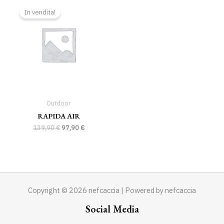
prezzo
prezzo
In vendita!
originale
attuale
era:
è:
139,90 €.
97,90 €.
Outdoor
RAPIDA AIR
139,90
€
97,90
€
Copyright © 2026 nefcaccia | Powered by nefcaccia
Social Media