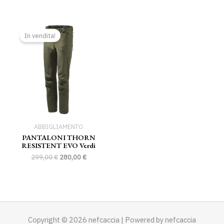
Il
Il
prezzo
prezzo
In vendita!
originale
attuale
era:
è:
299,00 €.
280,00 €.
ABBIGLIAMENTO
PANTALONI THORN
RESISTENT EVO Verdi
299,00
€
280,00
€
Copyright © 2026 nefcaccia | Powered by nefcaccia