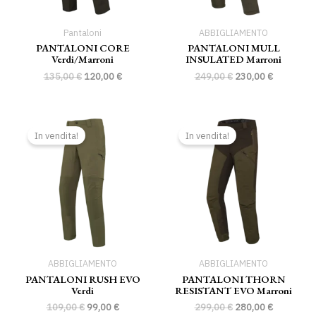
Pantaloni
ABBIGLIAMENTO
PANTALONI CORE
PANTALONI MULL
Verdi/marroni
INSULATED Marroni
135,00
€
120,00
€
249,00
€
230,00
€
Il
Il
Il
Il
prezzo
prezzo
prezzo
prezzo
In vendita!
In vendita!
originale
attuale
originale
attuale
era:
è:
era:
è:
109,00 €.
99,00 €.
299,00 €.
280,00 €.
ABBIGLIAMENTO
ABBIGLIAMENTO
PANTALONI RUSH EVO
PANTALONI THORN
Verdi
RESISTANT EVO Marroni
109,00
€
99,00
€
299,00
€
280,00
€