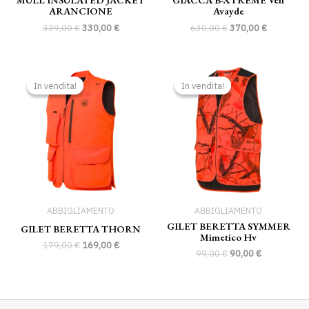
ARANCIONE
Avayde
339,00
€
330,00
€
630,00
€
370,00
€
Il
Il
Il
Il
prezzo
prezzo
prezzo
prezzo
In vendita!
In vendita!
In vendita!
In vendita!
originale
attuale
originale
attuale
era:
è:
era:
è:
179,00 €.
169,00 €.
99,00 €.
90,00 €.
ABBIGLIAMENTO
ABBIGLIAMENTO
GILET BERETTA SYMMER
GILET BERETTA THORN
Mimetico Hv
179,00
€
169,00
€
99,00
€
90,00
€