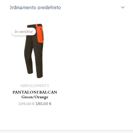
Il
Il
prezzo
prezzo
In vendita!
originale
attuale
era:
è:
199,00 €.
180,00 €.
ABBIGLIAMENTO
PANTALONI BALCAN
Green/orange
199,00
€
180,00
€