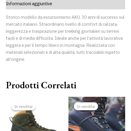
Informazioni aggiuntive
Storico modello da escursionismo AKU. 30 anni di successo sul
mercato italiano. Straordinario livello di comfort di calzata,
leggerezza e traspirazione per trekking giornalieri su terreni
facili e di media difficolta. Ideale anche per l’attività lavorativa
leggera e per il tempo libero in montagna. Realizzata con
materiali selezionati e di alta qualità, tutti tracciabili rispetto
all’origine.
Prodotti Correlati
Il
Il
Il
Il
prezzo
prezzo
prezzo
prezzo
In vendita!
In vendita!
In vendita!
In vendita!
originale
attuale
originale
attuale
era:
è:
era:
è:
169,00 €.
159,00 €.
319,00 €.
299,00 €.