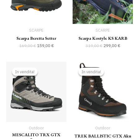
SCARPE
SCARPE
Scarpa Beretta Setter
Scarpa Kostyle KS KARB
169,00
€
159,00
€
319,00
€
299,00
€
Il
Il
Il
Il
prezzo
prezzo
prezzo
prezzo
In vendita!
In vendita!
In vendita!
In vendita!
originale
attuale
originale
attuale
era:
è:
era:
è:
298,00 €.
279,00 €.
259,00 €.
233,00 €.
Outdoor
Outdoor
MESCALITO TRX GTX
TREK BALLISTIC GTX Aku