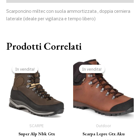
Scarponcino miltec con suola ammortizzata , doppia cerniera
laterale (ideale per vigilanza e tempo libero)
Prodotti Correlati
Il
Il
Il
Il
prezzo
prezzo
prezzo
prezzo
In vendita!
In vendita!
In vendita!
In vendita!
originale
attuale
originale
attuale
era:
è:
era:
è:
329,90 €.
289,00 €.
229,00 €.
189,00 €.
SCARPE
Outdoor
Super Alp Nbk Gtx
Scarpa Lepre Gtx Aku