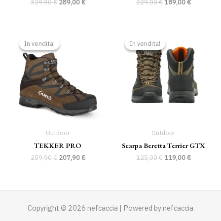
329,90
€
289,00
€
229,00
€
189,00
€
Il
Il
Il
Il
prezzo
prezzo
prezzo
prezzo
In vendita!
In vendita!
In vendita!
In vendita!
originale
attuale
originale
attuale
era:
è:
era:
è:
259,90 €.
207,90 €.
125,00 €.
119,00 €.
Outdoor
Outdoor
TEKKER PRO
Scarpa Beretta Terrier GTX
259,90
€
207,90
€
125,00
€
119,00
€
Copyright © 2026 nefcaccia | Powered by nefcaccia