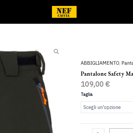
Pantalone
Safety
Man
VERDE
ABBIGLIAMENTO
,
Panta
SCURO
Pantalone Safety
quantità
109,00
€
Taglia