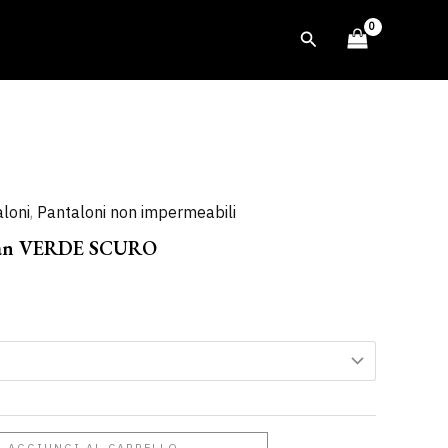
Cerca
loni
,
Pantaloni non impermeabili
 Man VERDE SCURO
AGGIUNGI AL CARRELLO