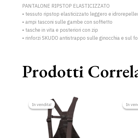
PANTALONE RIPSTOP ELASTICIZZATO
• tessuto ripstop elasticizzato leggero e idrorepelle
• ampi tasconi sulle gambe con soffietto
• tasche in vita e posteriori con zip
• rinforzi SKUDO antistrappo sulle ginocchia e sul f
Prodotti Correl
Il
Il
prezzo
prezzo
In vendita!
In vendita!
In ven
In ven
originale
attuale
era:
è:
85,00 €.
80,00 €.