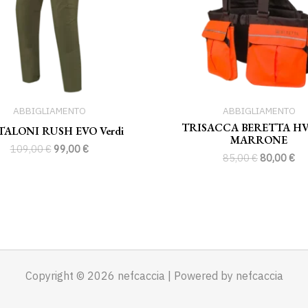
ABBIGLIAMENTO
ABBIGLIAMENTO
TRISACCA BERETTA HV
ALONI RUSH EVO Verdi
MARRONE
109,00
€
99,00
€
85,00
€
80,00
€
Copyright © 2026 nefcaccia | Powered by nefcaccia