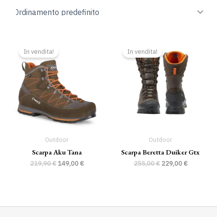
Il
Il
Il
Il
prezzo
prezzo
prezzo
prezzo
In vendita!
In vendita!
originale
attuale
originale
attuale
era:
è:
era:
è:
219,90 €.
149,00 €.
255,00 €.
229,00 €.
Outdoor
Outdoor
Scarpa Aku Tana
Scarpa Beretta Duiker Gtx
219,90
€
149,00
€
255,00
€
229,00
€