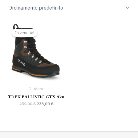
Il
Il
prezzo
prezzo
In vendita!
originale
attuale
era:
è:
259,00 €.
233,00 €.
Outdoor
TREK BALLISTIC GTX Aku
259,00
€
233,00
€