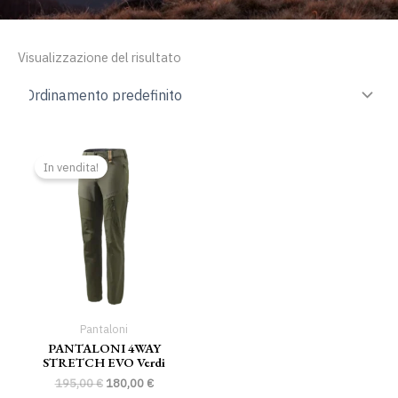
Visualizzazione del risultato
Il
Il
prezzo
prezzo
In vendita!
originale
attuale
era:
è:
195,00 €.
180,00 €.
Pantaloni
PANTALONI 4WAY
STRETCH EVO Verdi
195,00
€
180,00
€