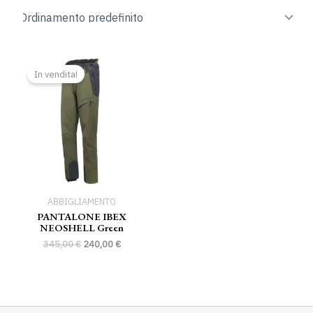
Il
Il
prezzo
prezzo
In vendita!
originale
attuale
era:
è:
345,00 €.
240,00 €.
ABBIGLIAMENTO
PANTALONE IBEX
NEOSHELL Green
345,00
€
240,00
€