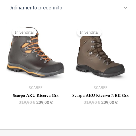
Il
Il
Il
Il
prezzo
prezzo
prezzo
prezzo
In vendita!
In vendita!
originale
attuale
originale
attuale
era:
è:
era:
è:
319,90 €.
209,00 €.
319,90 €.
209,00 €.
SCARPE
SCARPE
Scarpa AKU Riserva Gtx
Scarpa AKU Riserva NBK Gtx
319,90
€
209,00
€
319,90
€
209,00
€