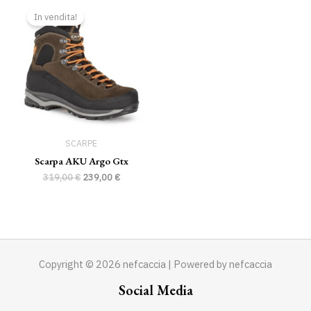
prezzo
prezzo
In vendita!
originale
attuale
era:
è:
319,00 €.
239,00 €.
SCARPE
Scarpa AKU Argo Gtx
319,00
€
239,00
€
Copyright © 2026 nefcaccia | Powered by nefcaccia
Social Media