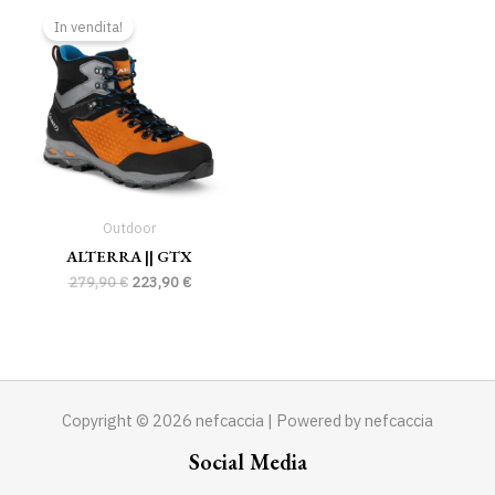
prezzo
prezzo
In vendita!
originale
attuale
era:
è:
279,90 €.
223,90 €.
Outdoor
ALTERRA || GTX
279,90
€
223,90
€
Copyright © 2026 nefcaccia | Powered by nefcaccia
Social Media