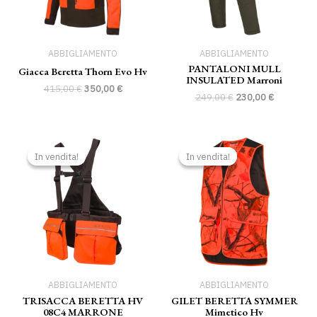
ABBIGLIAMENTO
ABBIGLIAMENTO
PANTALONI MULL
Giacca Beretta Thorn Evo Hv
INSULATED Marroni
415,00
€
350,00
€
249,00
€
230,00
€
Il
Il
Il
Il
prezzo
prezzo
prezzo
prezzo
In vendita!
In vendita!
In vendita!
In vendita!
originale
attuale
originale
attuale
era:
è:
era:
è:
85,00 €.
80,00 €.
99,00 €.
90,00 €.
ABBIGLIAMENTO
ABBIGLIAMENTO
TRISACCA BERETTA HV
GILET BERETTA SYMMER
08C4 MARRONE
Mimetico Hv