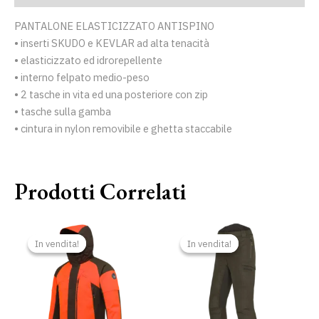
PANTALONE ELASTICIZZATO ANTISPINO
• inserti SKUDO e KEVLAR ad alta tenacità
• elasticizzato ed idrorepellente
• interno felpato medio-peso
• 2 tasche in vita ed una posteriore con zip
• tasche sulla gamba
• cintura in nylon removibile e ghetta staccabile
Prodotti Correlati
Il
Il
Il
Il
prezzo
prezzo
prezzo
prezzo
In vendita!
In vendita!
In vendita!
In vendita!
originale
attuale
originale
attuale
era:
è:
era:
è:
415,00 €.
350,00 €.
249,00 €.
230,00 €.