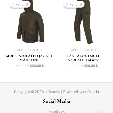
prezzo
prezzo
prezzo
prezzo
In vendita!
In vendita!
In vendita!
In vendita!
originale
attuale
originale
attuale
era:
è:
era:
è:
339,00 €.
330,00 €.
249,00 €.
230,00 €.
ABBIGLIAMENTO
ABBIGLIAMENTO
MULL INSULATED JACKET
PANTALONI MULL
MARRONE
INSULATED Marroni
339,00
€
330,00
€
249,00
€
230,00
€
Copyright © 2026 nefcaccia | Powered by nefcaccia
Social Media
Facebook