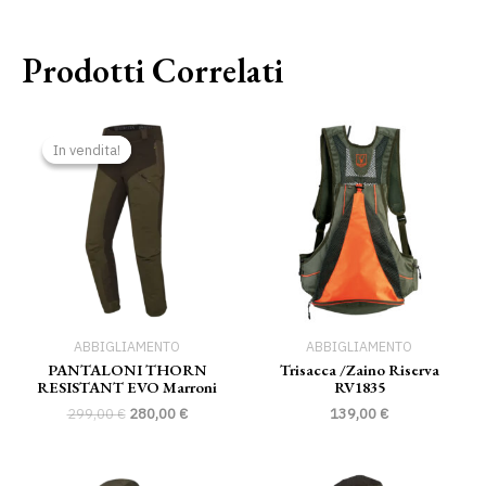
Prodotti Correlati
Il
Il
prezzo
prezzo
In vendita!
In vendita!
originale
attuale
era:
è:
299,00 €.
280,00 €.
ABBIGLIAMENTO
ABBIGLIAMENTO
PANTALONI THORN
Trisacca /zaino Riserva
RESISTANT EVO Marroni
RV1835
299,00
€
280,00
€
139,00
€
Il
Il
Il
Il