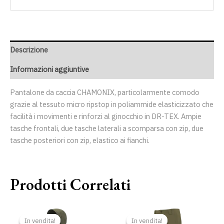
Descrizione
Informazioni aggiuntive
Pantalone da caccia CHAMONIX, particolarmente comodo
grazie al tessuto micro ripstop in poliammide elasticizzato che
facilità i movimenti e rinforzi al ginocchio in DR-TEX. Ampie
tasche frontali, due tasche laterali a scomparsa con zip, due
tasche posteriori con zip, elastico ai fianchi.
Prodotti Correlati
Il
Il
Il
Il
prezzo
prezzo
prezzo
prezzo
In vendita!
In vendita!
In vendita!
In vendita!