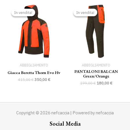
Il
Il
Il
Il
prezzo
prezzo
prezzo
prezzo
In vendita!
In vendita!
In vendita!
In vendita!
originale
attuale
originale
attuale
era:
è:
era:
è:
415,00 €.
350,00 €.
199,00 €.
180,00 €.
ABBIGLIAMENTO
ABBIGLIAMENTO
PANTALONI BALCAN
Giacca Beretta Thorn Evo Hv
Green/orange
415,00
€
350,00
€
199,00
€
180,00
€
Copyright © 2026 nefcaccia | Powered by nefcaccia
Social Media