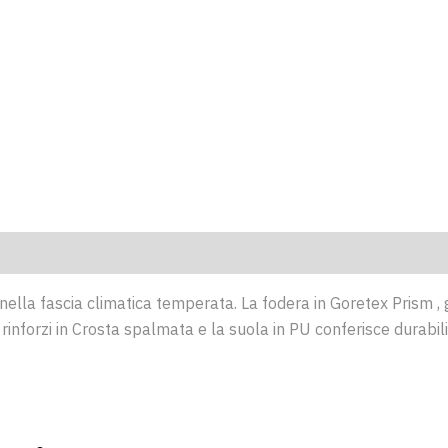
lla fascia climatica temperata. La fodera in Goretex Prism , g
a rinforzi in Crosta spalmata e la suola in PU conferisce durabi